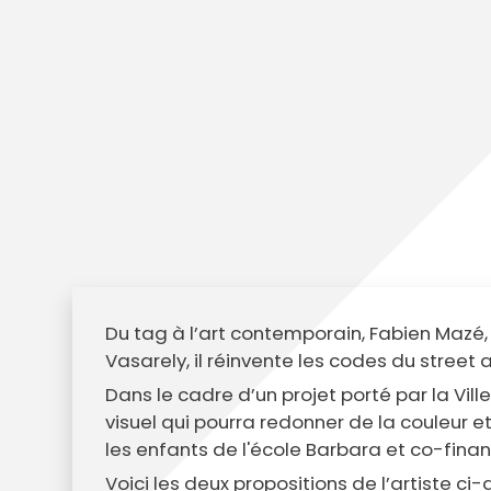
Annuaire des entreprises
Police muni
Octobre rose
Marché de la Ville
Sapeurs p
Game arena
Marchés publics
Vigilance 
Un Noël à Villeparisis
Entreprendre
Stationneme
Offres d'emploi locales
Préplainte 
Mécénat
Voisins vigi
Du tag à l’art contemporain, Fabien Mazé, e
Vasarely, il réinvente les codes du street 
Dans le cadre d’un projet porté par la Ville
visuel qui pourra redonner de la couleur et
les enfants de l'école Barbara et co-fina
Voici les deux propositions de l’artiste ci