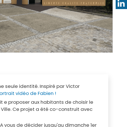
Annuaire des professionnels de santé
Les RDV santé
Services en ligne
Qualité de l'air et de l'eau
Annuaire des associations
Bruit et santé
Formalités administratives pour les
Prévention des intoxications au
associations
monoxyde de carbone
 seule identité. Inspiré par Victor
rtrait vidéo de Fabien !
ait e proposer aux habitants de choisir le
 Ville. Ce projet a été co-construit avec
e. A vous de décider jusqu'au dimanche 1er