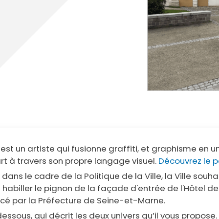
cipale et vidéo-protection
ompiers
Propreté
et cambriolage
Travaux
nt et fourrière
Assainissement
en ligne
lants et solidaires
Plan local d'urbanisme
Autorisations d'urbanisme
Fiscalité des enseignes
st un artiste qui fusionne graffiti, et graphisme en une
art à travers son propre langage visuel.
Découvrez le po
 dans le cadre de la Politique de la Ville, la Ville souh
 habiller le pignon de la façade d'entrée de l'Hôtel de
ncé par la Préfecture de Seine-et-Marne.
-dessous, qui décrit les deux univers qu’il vous propos