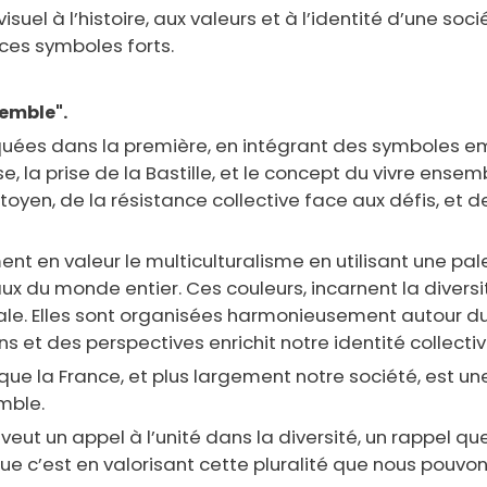
uel à l’histoire, aux valeurs et à l’identité d’une soc
ces symboles forts.
semble".
quées dans la première, en intégrant des symboles em
ise, la prise de la Bastille, et le concept du vivre ens
yen, de la résistance collective face aux défis, et d
nt en valeur le multiculturalisme en utilisant une pal
du monde entier. Ces couleurs, incarnent la diversité 
e. Elles sont organisées harmonieusement autour du d
ns et des perspectives enrichit notre identité collecti
 que la France, et plus largement notre société, est 
mble.
veut un appel à l’unité dans la diversité, un rappel qu
’est en valorisant cette pluralité que nous pouvons bâ