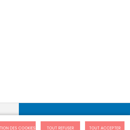
Abonnez-vous pour ne rien manquer
TION DES COOKIES
TOUT REFUSER
TOUT ACCEPTER