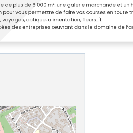
cipale et vidéo-protection
ie de plus de 6 000 m², une galerie marchande et un
ompiers
Propreté
 pour vous permettre de faire vos courses en toute tra
et cambriolage
Travaux
 voyages, optique, alimentation, fleurs…).
nt et fourrière
Assainissement
ées des entreprises œuvrant dans le domaine de l’au
en ligne
lants et solidaires
Plan local d'urbanisme
Autorisations d'urbanisme
Fiscalité des enseignes