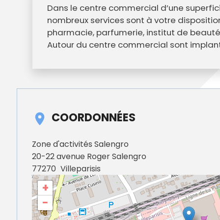
Annuaire des entreprises
Police muni
Dans le centre commercial d’une superfic
Octobre rose
Marché de la Ville
Sapeurs p
nombreux services sont à votre disposition
Game arena
Marchés publics
Vigilance 
pharmacie, parfumerie, institut de beauté,
Un Noël à Villeparisis
Entreprendre
Stationneme
Autour du centre commercial sont implant
Offres d'emploi locales
Préplainte 
Mécénat
Voisins vigi
COORDONNÉES
Zone d'activités Salengro
20-22 avenue Roger Salengro
77270
Villeparisis
+
−