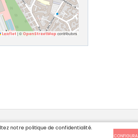
|
©
contributors
Leaflet
OpenStreetMap
SIS
ltez notre politique de confidentialité.
CONFIGURA