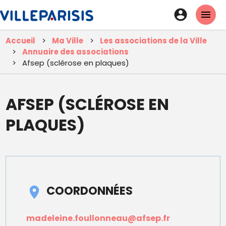
Aller
En-
au
tête
contenu
Accueil
Ma Ville
Les associations de la Ville
principal
-
Annuaire des associations
Connexi
Afsep (sclérose en plaques)
AFSEP (SCLÉROSE EN
PLAQUES)
COORDONNÉES
madeleine.foullonneau@afsep.fr