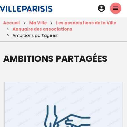
Aller
En-
au
tête
contenu
Accueil
Ma Ville
Les associations de la Ville
principal
-
Annuaire des associations
Connexi
Ambitions partagées
AMBITIONS PARTAGÉES