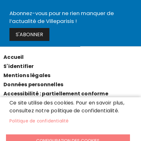
Abonnez-vous pour ne rien manquer de
l’actualité de Villeparisis !
S'ABONNER
Accueil
Menu
S'identifier
Pied
Mentions légales
de
Données personnelles
page
Accessibilité : partiellement conforme
Cookies
Ce site utilise des cookies. Pour en savoir plus,
consultez notre politique de confidentialité.
Contact
Presse
Politique de confidentialité
Plan du site
CONFIGURATION DES COOKIES