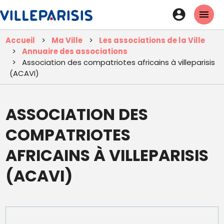
Aller
En-
au
tête
contenu
Accueil
Ma Ville
Les associations de la Ville
principal
-
Annuaire des associations
Connexi
Association des compatriotes africains à villeparisis
(ACAVI)
ASSOCIATION DES
COMPATRIOTES
AFRICAINS À VILLEPARISIS
(ACAVI)