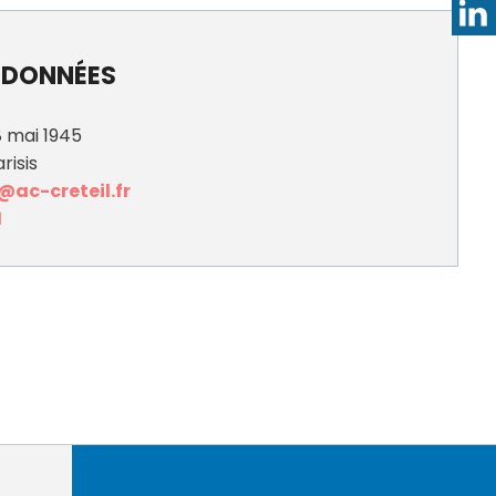
DONNÉES
8 mai 1945
risis
@ac-creteil.fr
1