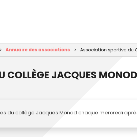
Aller
au
contenu
principal
Annuaire des associations
Association sportive du
DU COLLÈGE JACQUES MONO
èves du collège Jacques Monod chaque mercredi après