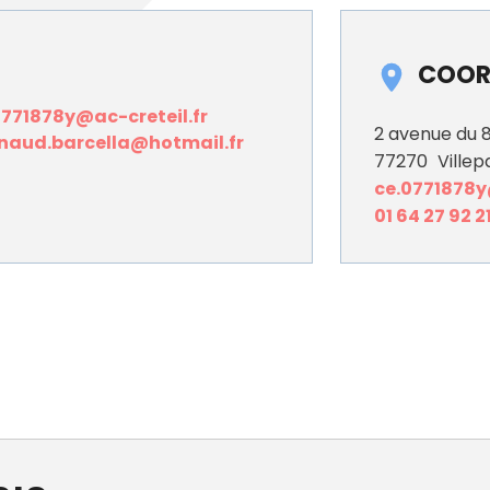
COOR
0771878y@ac-creteil.fr
2 avenue du 
naud.barcella@hotmail.fr
77270
Villepa
ce.0771878y
01 64 27 92 2