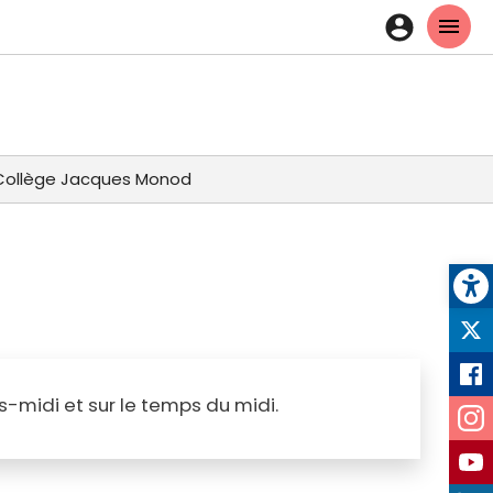
En-
tête
-
Connex
 Collège Jacques Monod
Op
D
Ré
so
-midi et sur le temps du midi.