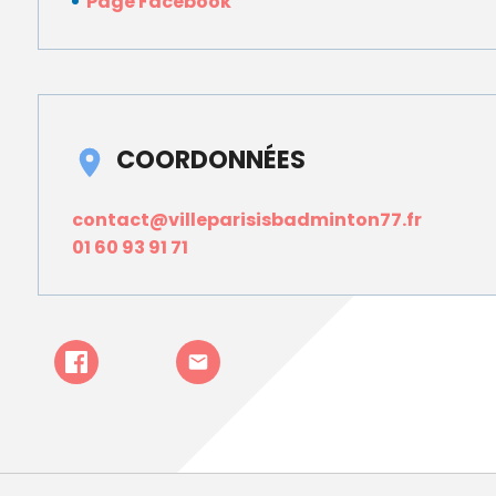
Page Facebook
COORDONNÉES
contact@villeparisisbadminton77.fr
01 60 93 91 71