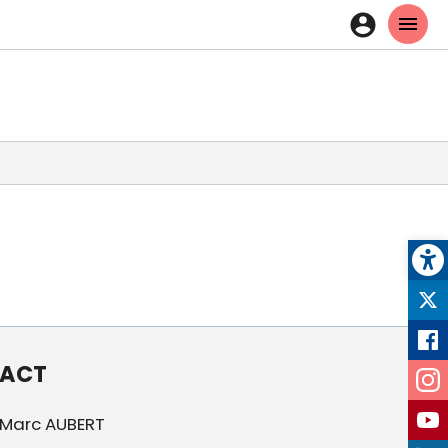
En-
tête
-
Connex
Op
Ré
so
ACT
: Marc AUBERT