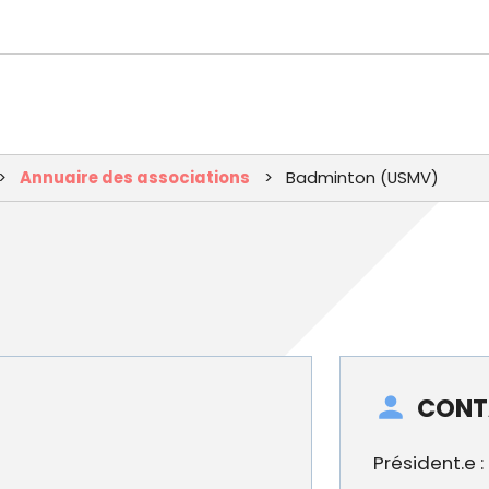
Aller
au
contenu
principal
Annuaire des associations
Badminton (USMV)
CONT
Président.e 