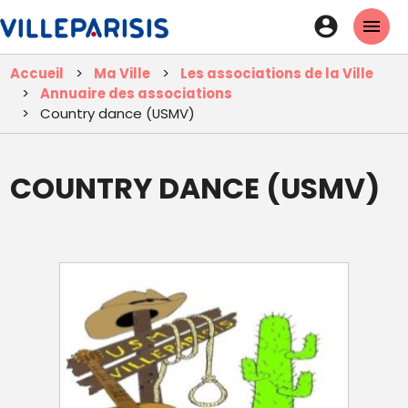
Aller
En-
au
tête
contenu
Accueil
Ma Ville
Les associations de la Ville
principal
-
Annuaire des associations
Connexi
Country dance (USMV)
COUNTRY DANCE (USMV)