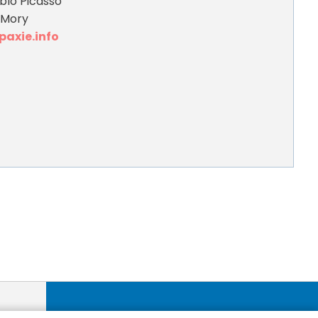
blo Picasso
-Mory
axie.info