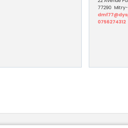
22 Avenue Pa
77290
Mitry
dmf77@dysp
0756274312