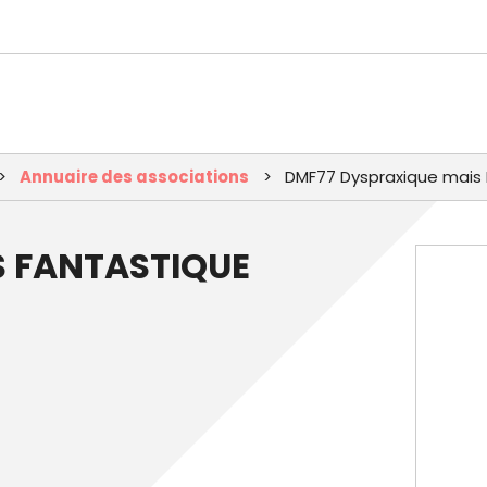
Aller
au
contenu
principal
Annuaire des associations
DMF77 Dyspraxique mais 
S FANTASTIQUE