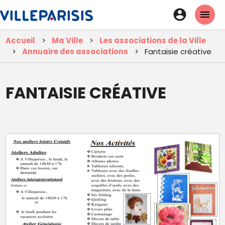
Aller
En-
au
tête
contenu
Accueil
Ma Ville
Les associations de la Ville
principal
-
Annuaire des associations
Fantaisie créative
Connexi
FANTAISIE CRÉATIVE