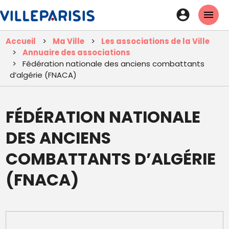
Aller
En-
au
tête
contenu
Accueil
Ma Ville
Les associations de la Ville
principal
-
Annuaire des associations
Connexi
Fédération nationale des anciens combattants
d’algérie (FNACA)
FÉDÉRATION NATIONALE
DES ANCIENS
COMBATTANTS D’ALGÉRIE
(FNACA)