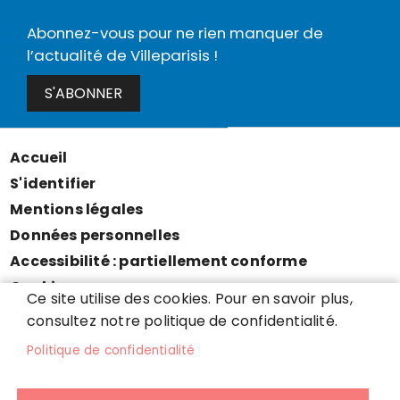
Abonnez-vous pour ne rien manquer de
l’actualité de Villeparisis !
S'ABONNER
Accueil
Menu
S'identifier
Pied
Mentions légales
de
Données personnelles
page
Accessibilité : partiellement conforme
Cookies
Ce site utilise des cookies. Pour en savoir plus,
Contact
consultez notre politique de confidentialité.
Presse
Politique de confidentialité
Plan du site