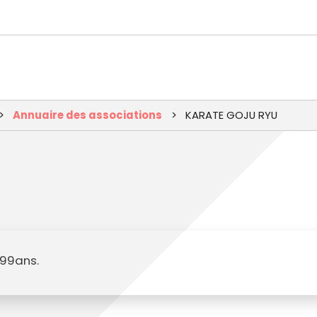
Aller
au
contenu
principal
Annuaire des associations
KARATE GOJU RYU
-99ans.