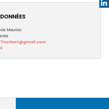
DONNÉES
çois Mauriac
risis
7norbert@gmail.com
63