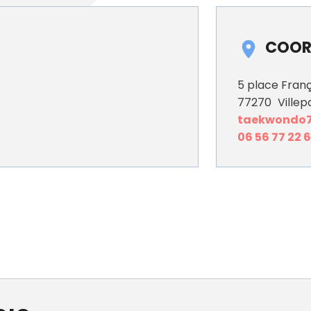
COOR
5 place Fran
77270
Villepa
taekwondo7
06 56 77 22 