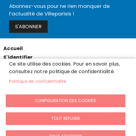
Abonnez-vous pour ne rien manquer de
l’actualité de Villeparisis !
S'ABONNER
Accueil
Menu
S'identifier
Pied
Ce site utilise des cookies. Pour en savoir plus,
Mentions légales
de
consultez notre politique de confidentialité.
Données personnelles
page
Politique de confidentialité
Accessibilité : partiellement conforme
Cookies
CONFIGURATION DES COOKIES
Contact
Presse
Plan du site
TOUT REFUSER