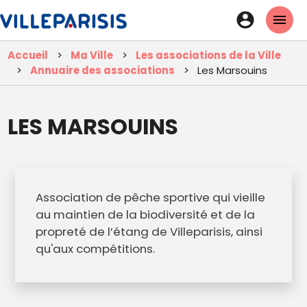
Aller
En-
au
tête
contenu
Accueil
Ma Ville
Les associations de la Ville
principal
-
Annuaire des associations
Les Marsouins
Connexi
LES MARSOUINS
Association de pêche sportive qui vieille
au maintien de la biodiversité et de la
propreté de l’étang de Villeparisis, ainsi
qu'aux compétitions.