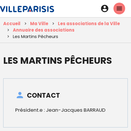
Aller
En-
au
tête
contenu
Accueil
Ma Ville
Les associations de la Ville
principal
-
Annuaire des associations
Connexi
Les Martins Pêcheurs
LES MARTINS PÊCHEURS
CONTACT
Président.e : Jean-Jacques BARRAUD