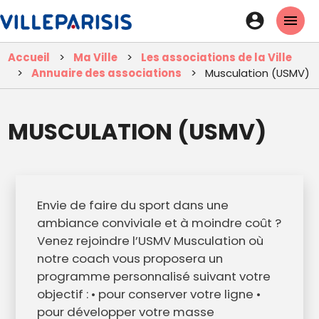
Aller
En-
au
tête
contenu
Accueil
Ma Ville
Les associations de la Ville
principal
-
Annuaire des associations
Musculation (USMV)
Connexi
MUSCULATION (USMV)
Envie de faire du sport dans une
ambiance conviviale et à moindre coût ?
Venez rejoindre l’USMV Musculation où
notre coach vous proposera un
programme personnalisé suivant votre
objectif : • pour conserver votre ligne •
pour développer votre masse