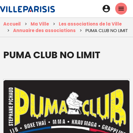
Aller
En-
au
tête
contenu
Accueil
Ma Ville
Les associations de la Ville
principal
-
Annuaire des associations
PUMA CLUB NO LIMIT
Connexi
PUMA CLUB NO LIMIT