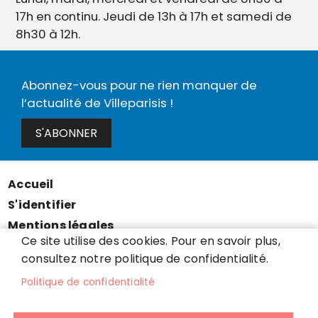
17h en continu. Jeudi de 13h à 17h et samedi de
8h30 à 12h.
Abonnez-vous pour ne rien manquer de
l’actualité de Villeparisis !
S'ABONNER
Accueil
Menu
S'identifier
Pied
Mentions légales
de
Ce site utilise des cookies. Pour en savoir plus,
Données personnelles
page
consultez notre politique de confidentialité.
Accessibilité : partiellement conforme
Politique de confidentialité
Cookies
Contact