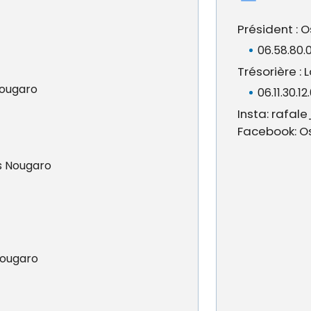
Président :
06.58.80.
Trésorière : 
Nougaro
06.11.30.12
Insta: rafal
Facebook: Os
es Nougaro
Nougaro