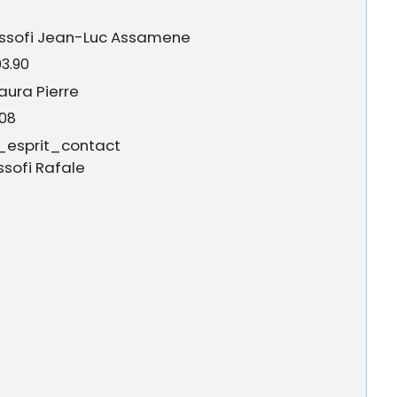
 Ossofi Jean-Luc Assamene
03.90
Laura Pierre
.08
e_esprit_contact
sofi Rafale