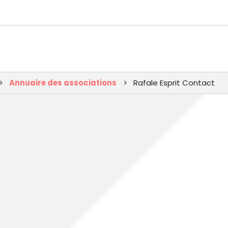
Aller
au
contenu
principal
Annuaire des associations
Rafale Esprit Contact