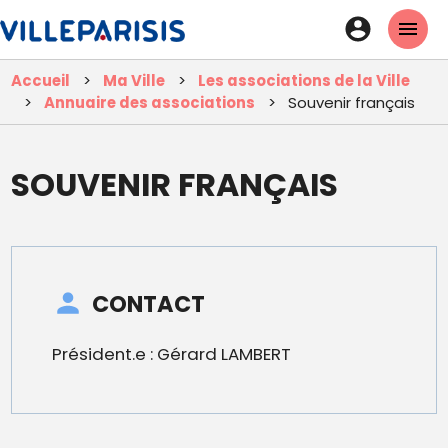
Aller
En-
au
tête
contenu
Accueil
Ma Ville
Les associations de la Ville
principal
-
Annuaire des associations
Souvenir français
Connexi
SOUVENIR FRANÇAIS
CONTACT
Président.e : Gérard LAMBERT