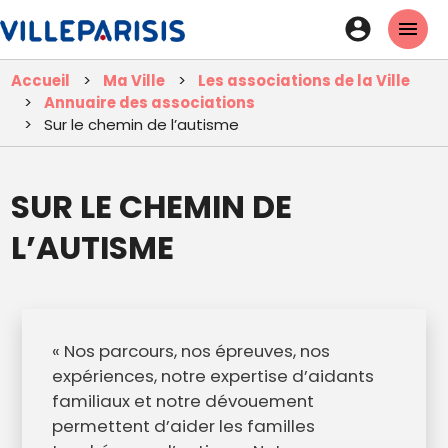
Aller
En-
au
tête
contenu
Accueil
Ma Ville
Les associations de la Ville
principal
-
Annuaire des associations
Connexi
Sur le chemin de l’autisme
SUR LE CHEMIN DE
L’AUTISME
« Nos parcours, nos épreuves, nos
expériences, notre expertise d’aidants
familiaux et notre dévouement
permettent d’aider les familles