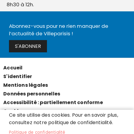
8h30 à 12h.
Abonnez-vous pour ne rien manquer de
l’actualité de Villeparisis !
S'ABONNER
Accueil
Menu
S'identifier
Pied
Mentions légales
de
Données personnelles
page
Accessibilité : partiellement conforme
Cookies
Ce site utilise des cookies. Pour en savoir plus,
Contact
consultez notre politique de confidentialité.
Presse
Politique de confidentialité