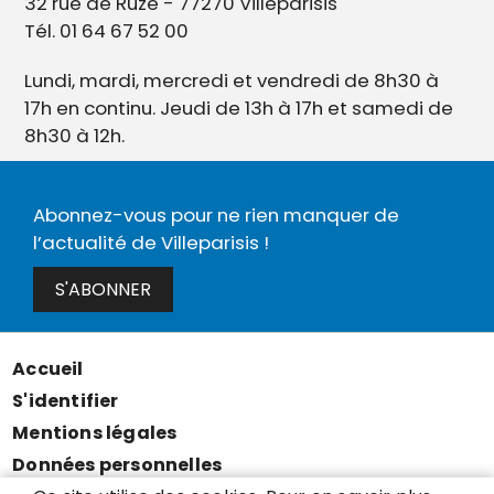
32 rue de Ruzé - 77270 Villeparisis
Tél. 01 64 67 52 00
Lundi, mardi, mercredi et vendredi de 8h30 à
17h en continu. Jeudi de 13h à 17h et samedi de
8h30 à 12h.
Abonnez-vous pour ne rien manquer de
l’actualité de Villeparisis !
S'ABONNER
Accueil
Menu
S'identifier
Pied
Mentions légales
de
Données personnelles
page