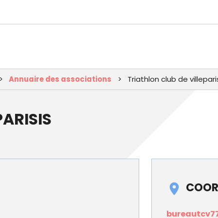
Aller
au
contenu
principal
Annuaire des associations
Triathlon club de villepari
PARISIS
COOR
bureautcv7