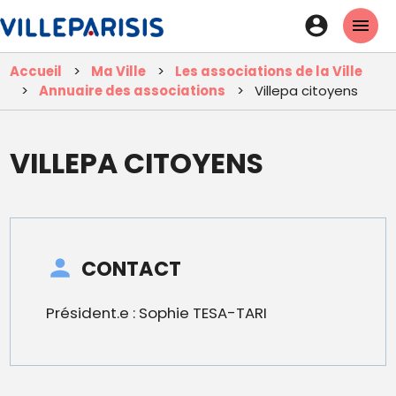
Aller
En-
au
tête
contenu
Accueil
Ma Ville
Les associations de la Ville
principal
-
Annuaire des associations
Villepa citoyens
Connexi
VILLEPA CITOYENS
CONTACT
Président.e : Sophie TESA-TARI