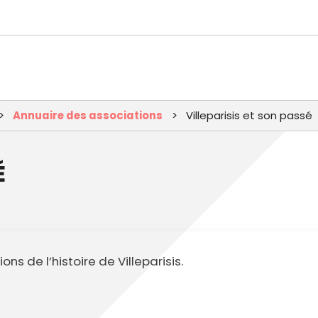
Aller
au
contenu
principal
Annuaire des associations
Villeparisis et son passé
É
ns de l’histoire de Villeparisis.