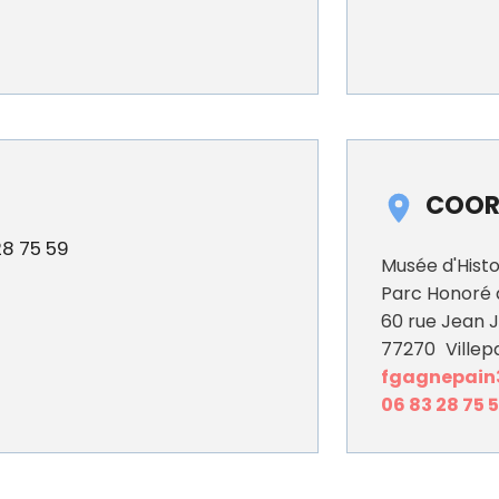
COOR
28 75 59
Musée d'Histo
Parc Honoré 
60 rue Jean 
77270
Villepa
fgagnepai
06 83 28 75 