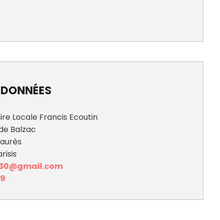
DONNÉES
ire Locale Francis Ecoutin
de Balzac
Jaurès
risis
n30@gmail.com
59