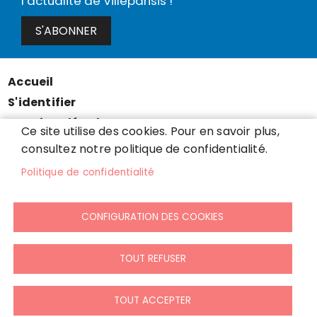
l’actualité de Villeparisis !
S'ABONNER
Accueil
Menu
S'identifier
Pied
Mentions légales
de
Ce site utilise des cookies. Pour en savoir plus,
Données personnelles
consultez notre politique de confidentialité.
page
Accessibilité : partiellement conforme
Politique de confidentialité
Cookies
Contact
CONFIGURATION DES COOKIES
Presse
Plan du site
TOUT REFUSER
TOUT ACCEPTER