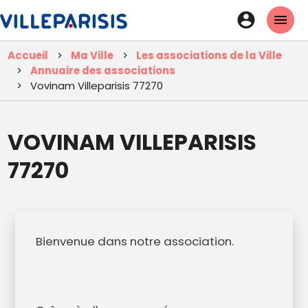
Aller
En-
au
tête
contenu
Accueil
Ma Ville
Les associations de la Ville
principal
-
Annuaire des associations
Connexi
Vovinam Villeparisis 77270
VOVINAM VILLEPARISIS
77270
Bienvenue dans notre association.