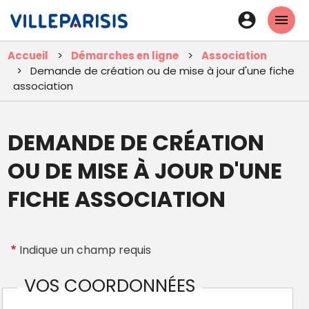
Aller
En-
au
tête
contenu
Accueil
Démarches en ligne
Association
principal
-
Demande de création ou de mise à jour d'une fiche
Connexi
association
DEMANDE DE CRÉATION
OU DE MISE À JOUR D'UNE
FICHE ASSOCIATION
Indique un champ requis
VOS COORDONNÉES