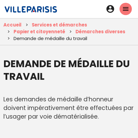
Aller
En-
au
tête
contenu
Accueil
Services et démarches
principal
-
Papier et citoyenneté
Démarches diverses
Connexi
Demande de médaille du travail
DEMANDE DE MÉDAILLE DU
TRAVAIL
Les demandes de médaille d’honneur
doivent impérativement être effectuées par
l’usager par voie dématérialisée.