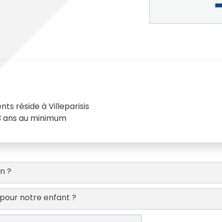
cipale et vidéo-protection
ompiers
Propreté
et cambriolage
Travaux
nt et fourrière
Assainissement
en ligne
lants et solidaires
Plan local d'urbanisme
ts réside à Villeparisis
Autorisations d'urbanisme
13 ans au minimum
Fiscalité des enseignes
n ?
pour notre enfant ?