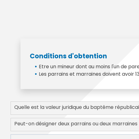
Annuaire des entreprises
Police muni
Octobre rose
Marché de la Ville
Sapeurs p
Game arena
Marchés publics
Vigilance 
Un Noël à Villeparisis
Entreprendre
Stationneme
Offres d'emploi locales
Préplainte 
Mécénat
Voisins vigi
Conditions d'obtention
Etre un mineur dont au moins l'un de paren
Les parrains et marraines doivent avoir 
Quelle est la valeur juridique du baptême républicai
Peut-on désigner deux parrains ou deux marraines 