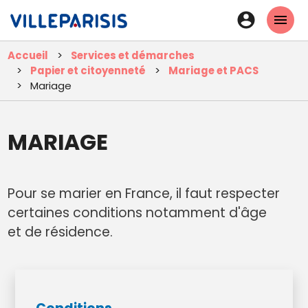
Aller
En-
au
tête
contenu
Accueil
Services et démarches
principal
-
Papier et citoyenneté
Mariage et PACS
Connexi
Mariage
MARIAGE
Pour se marier en France, il faut respecter
certaines conditions notamment d'âge
et de résidence.