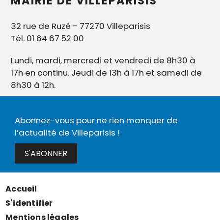
MAIRIE DE VILLEPARISIS
32 rue de Ruzé - 77270 Villeparisis
Tél. 01 64 67 52 00
Lundi, mardi, mercredi et vendredi de 8h30 à
17h en continu. Jeudi de 13h à 17h et samedi de
8h30 à 12h.
Abonnez-vous pour ne rien manquer de
l’actualité de Villeparisis !
S'ABONNER
Accueil
Menu
S'identifier
Pied
Mentions légales