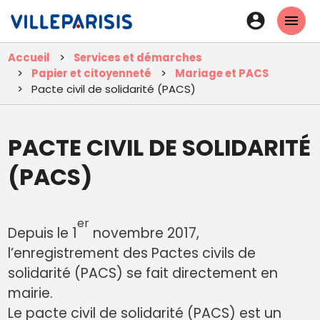
Aller
En-
au
tête
contenu
Accueil
Services et démarches
principal
-
Papier et citoyenneté
Mariage et PACS
Connexi
Pacte civil de solidarité (PACS)
PACTE CIVIL DE SOLIDARITÉ
(PACS)
er
Depuis le 1
novembre 2017,
l’enregistrement des Pactes civils de
solidarité (PACS) se fait directement en
mairie.
Le pacte civil de solidarité (PACS) est un