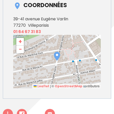
COORDONNÉES
39-41 avenue Eugène Varlin
77270
Villeparisis
01 64 67 31 83
+
−
|
©
contributors
Leaflet
OpenStreetMap