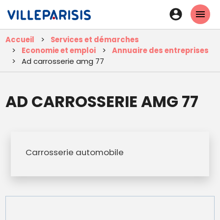
Aller
En-
au
tête
contenu
Accueil
Services et démarches
principal
-
Economie et emploi
Annuaire des entreprises
Connexi
Ad carrosserie amg 77
AD CARROSSERIE AMG 77
Carrosserie automobile