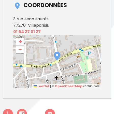
COORDONNÉES
3 rue Jean Jaurès
77270
Villeparisis
01 64 27 01 27
+
−
|
©
contributors
Leaflet
OpenStreetMap