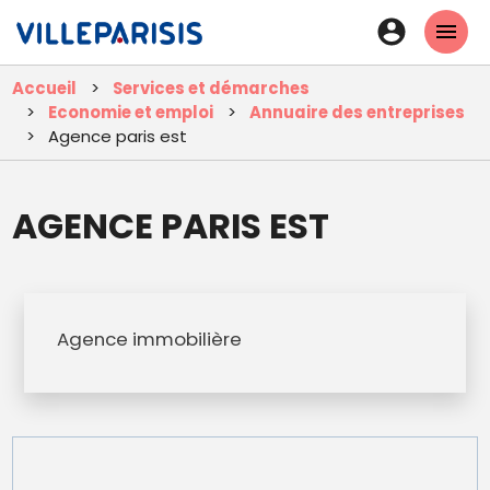
Aller
En-
au
tête
contenu
Accueil
Services et démarches
principal
-
Economie et emploi
Annuaire des entreprises
Connexi
Agence paris est
AGENCE PARIS EST
Agence immobilière