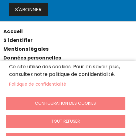
S'ABONNER
Accueil
Menu
S'identifier
Pied
Mentions légales
de
Données personnelles
page
Accessibilité : partiellement conforme
Ce site utilise des cookies. Pour en savoir plus,
consultez notre politique de confidentialité.
Cookies
Contact
Politique de confidentialité
Presse
Plan du site
CONFIGURATION DES COOKIES
TOUT REFUSER