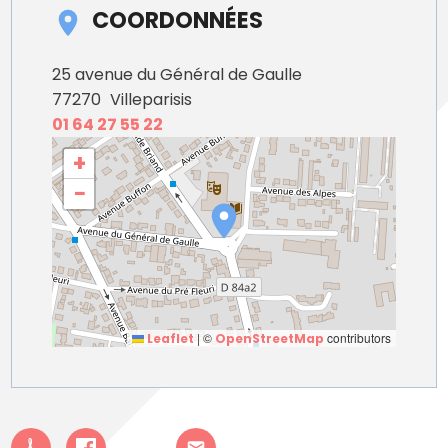
COORDONNÉES
25 avenue du Général de Gaulle
77270
Villeparisis
01 64 27 55 22
+
−
|
©
contributors
Leaflet
OpenStreetMap