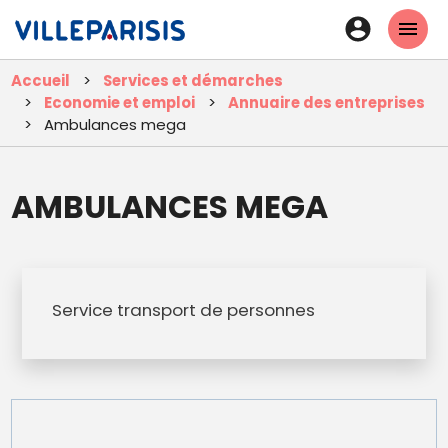
Aller
En-
au
tête
contenu
Accueil
Services et démarches
principal
-
Economie et emploi
Annuaire des entreprises
Connexi
Ambulances mega
AMBULANCES MEGA
Service transport de personnes