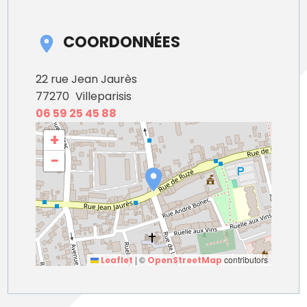
COORDONNÉES
22 rue Jean Jaurès
77270
Villeparisis
06 59 25 45 88
+
−
|
©
contributors
Leaflet
OpenStreetMap