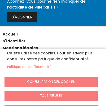
Abonnez-vous pour ne rien manquer de
l’actualité de Villeparisis !
S'ABONNER
Accueil
Menu
S'identifier
Pied
Mentions légales
de
Ce site utilise des cookies. Pour en savoir plus,
Données personnelles
page
consultez notre politique de confidentialité.
Accessibilité : partiellement conforme
Politique de confidentialité
Cookies
Contact
CONFIGURATION DES COOKIES
Presse
Plan du site
TOUT REFUSER