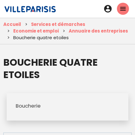
Aller
En-
au
tête
contenu
Accueil
Services et démarches
principal
-
Economie et emploi
Annuaire des entreprises
Connexi
Boucherie quatre etoiles
BOUCHERIE QUATRE
ETOILES
Boucherie