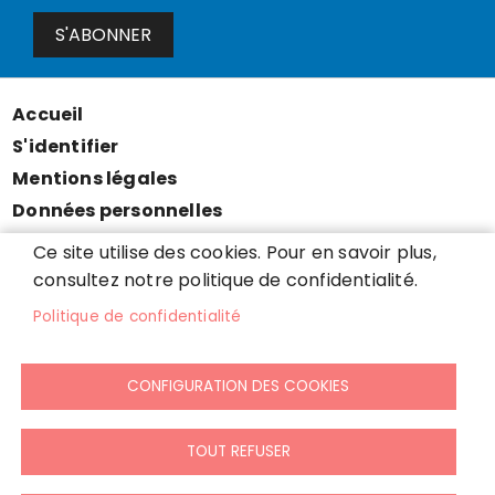
S'ABONNER
Accueil
Menu
S'identifier
Pied
Mentions légales
de
Données personnelles
page
Accessibilité : partiellement conforme
Ce site utilise des cookies. Pour en savoir plus,
Cookies
consultez notre politique de confidentialité.
Contact
Politique de confidentialité
Presse
Plan du site
CONFIGURATION DES COOKIES
TOUT REFUSER