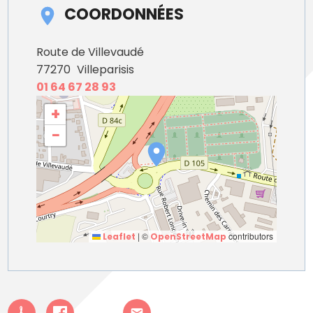
COORDONNÉES
Route de Villevaudé
77270
Villeparisis
01 64 67 28 93
+
−
|
©
contributors
Leaflet
OpenStreetMap