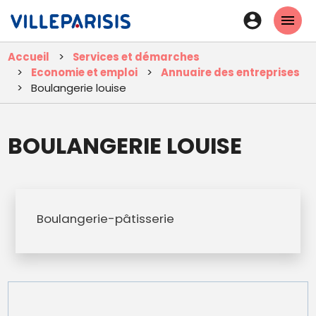
Aller
En-
au
tête
contenu
Accueil
Services et démarches
principal
-
Economie et emploi
Annuaire des entreprises
Connexi
Boulangerie louise
BOULANGERIE LOUISE
Boulangerie-pâtisserie