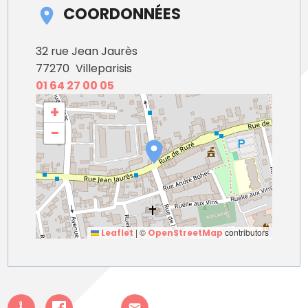
COORDONNÉES
32 rue Jean Jaurès
77270
Villeparisis
01 64 27 00 05
+
−
|
©
contributors
Leaflet
OpenStreetMap