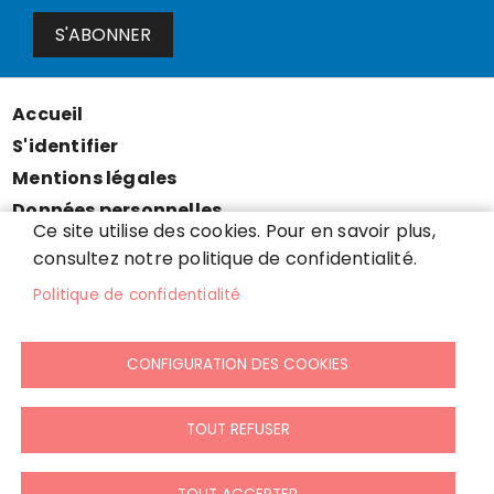
S'ABONNER
Accueil
Menu
S'identifier
Pied
Mentions légales
de
Données personnelles
page
Ce site utilise des cookies. Pour en savoir plus,
Accessibilité : partiellement conforme
consultez notre politique de confidentialité.
Cookies
Politique de confidentialité
Contact
Presse
CONFIGURATION DES COOKIES
Plan du site
TOUT REFUSER