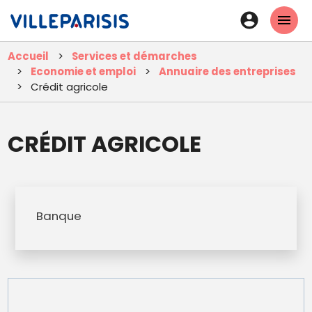
Aller
En-
au
tête
contenu
Accueil
Services et démarches
principal
-
Economie et emploi
Annuaire des entreprises
Connexi
Crédit agricole
CRÉDIT AGRICOLE
Banque