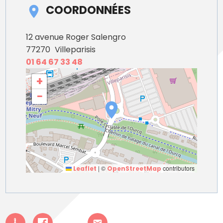
COORDONNÉES
12 avenue Roger Salengro
77270
Villeparisis
01 64 67 33 48
+
−
|
©
contributors
Leaflet
OpenStreetMap