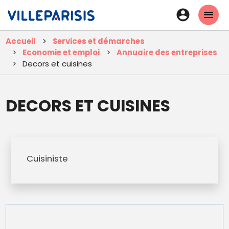
Aller
En-
au
tête
contenu
Accueil
Services et démarches
principal
-
Economie et emploi
Annuaire des entreprises
Connexi
Decors et cuisines
DECORS ET CUISINES
Cuisiniste