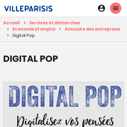
Aller
En-
au
tête
contenu
Accueil
Services et démarches
principal
-
Economie et emploi
Annuaire des entreprises
Connexi
Digital Pop
DIGITAL POP