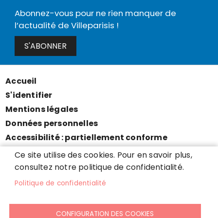
Abonnez-vous pour ne rien manquer de
l’actualité de Villeparisis !
S'ABONNER
Accueil
Menu
S'identifier
Pied
Mentions légales
de
Données personnelles
page
Accessibilité : partiellement conforme
Cookies
Ce site utilise des cookies. Pour en savoir plus,
Contact
consultez notre politique de confidentialité.
Presse
Politique de confidentialité
Plan du site
CONFIGURATION DES COOKIES