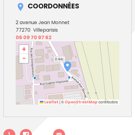
COORDONNÉES
2 avenue Jean Monnet
77270
Villeparisis
06 09 70 97 62
+
−
|
©
contributors
Leaflet
OpenStreetMap