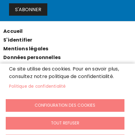
S'ABONNER
Accueil
Menu
S'identifier
Pied
Mentions légales
de
Données personnelles
page
Accessibilité : partiellement conforme
Ce site utilise des cookies. Pour en savoir plus,
Cookies
consultez notre politique de confidentialité.
Contact
Politique de confidentialité
Presse
Plan du site
CONFIGURATION DES COOKIES
TOUT REFUSER