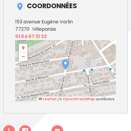
COORDONNÉES
153 avenue Eugène Varlin
77270
Villeparisis
01 64 67 31 32
+
−
|
©
contributors
Leaflet
OpenStreetMap