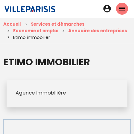
Aller
En-
au
tête
contenu
Accueil
Services et démarches
principal
-
Economie et emploi
Annuaire des entreprises
Connexi
Etimo immobilier
ETIMO IMMOBILIER
Agence immobilière