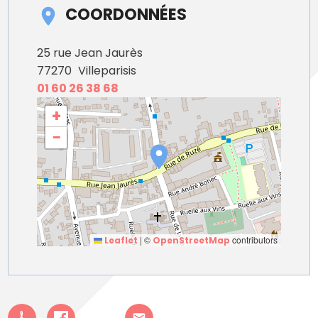
COORDONNÉES
25 rue Jean Jaurès
77270
Villeparisis
01 60 26 38 68
+
−
|
©
contributors
Leaflet
OpenStreetMap