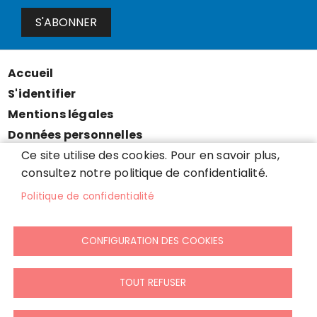
S'ABONNER
Accueil
Menu
S'identifier
Pied
Mentions légales
de
Données personnelles
page
Accessibilité : partiellement conforme
Ce site utilise des cookies. Pour en savoir plus,
consultez notre politique de confidentialité.
Cookies
Contact
Politique de confidentialité
Presse
Plan du site
CONFIGURATION DES COOKIES
TOUT REFUSER