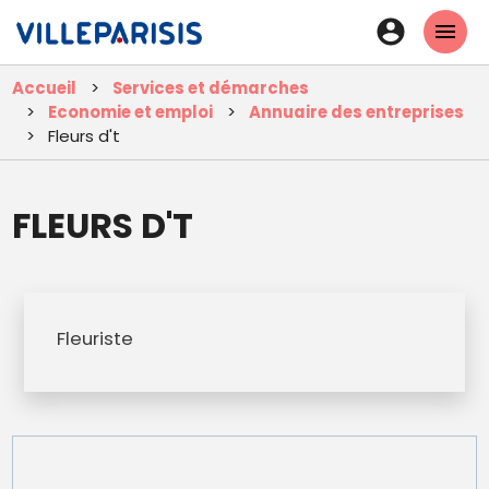
Aller
En-
au
tête
contenu
Accueil
Services et démarches
principal
-
Economie et emploi
Annuaire des entreprises
Connexi
Fleurs d't
FLEURS D'T
Fleuriste