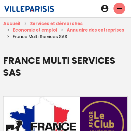
Aller
En-
au
tête
contenu
Accueil
Services et démarches
principal
-
Economie et emploi
Annuaire des entreprises
Connexi
France Multi Services SAS
FRANCE MULTI SERVICES
SAS