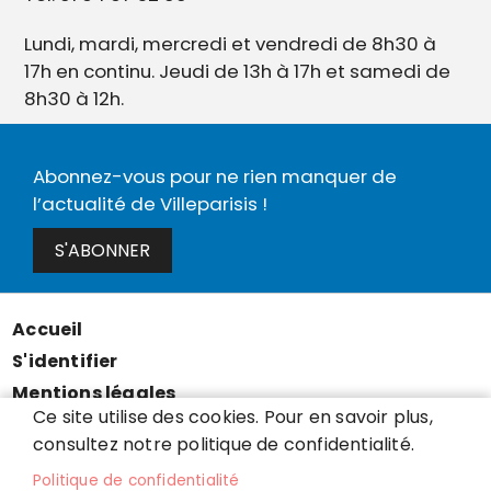
Lundi, mardi, mercredi et vendredi de 8h30 à
17h en continu. Jeudi de 13h à 17h et samedi de
8h30 à 12h.
Abonnez-vous pour ne rien manquer de
l’actualité de Villeparisis !
S'ABONNER
Accueil
Menu
S'identifier
Pied
Mentions légales
de
Ce site utilise des cookies. Pour en savoir plus,
Données personnelles
page
consultez notre politique de confidentialité.
Accessibilité : partiellement conforme
Politique de confidentialité
Cookies