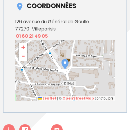
COORDONNÉES
126 avenue du Général de Gaulle
77270
Villeparisis
01 60 21 49 05
+
−
|
©
contributors
Leaflet
OpenStreetMap