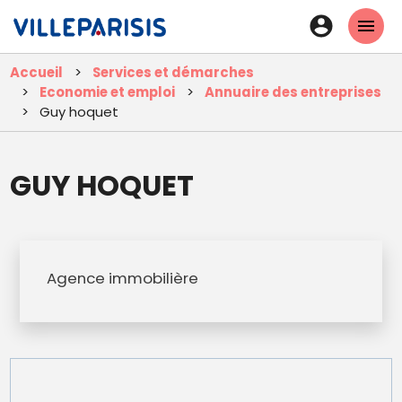
Aller
En-
au
tête
contenu
Accueil
Services et démarches
principal
-
Economie et emploi
Annuaire des entreprises
Connexi
Guy hoquet
GUY HOQUET
Agence immobilière