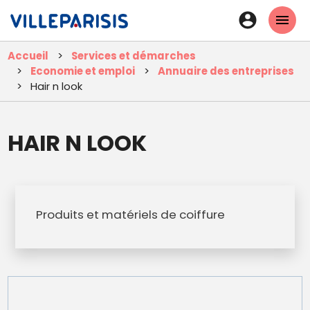
Aller
En-
au
tête
contenu
Accueil
Services et démarches
principal
-
Economie et emploi
Annuaire des entreprises
Connexi
Hair n look
HAIR N LOOK
Produits et matériels de coiffure