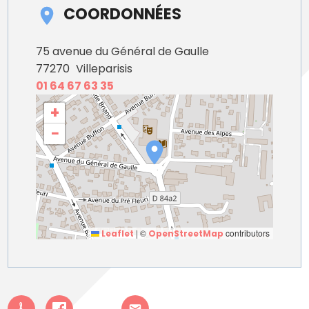
COORDONNÉES
75 avenue du Général de Gaulle
77270
Villeparisis
01 64 67 63 35
+
−
|
©
contributors
Leaflet
OpenStreetMap