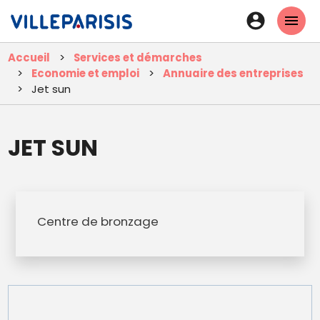
Aller
En-
au
tête
contenu
Accueil
Services et démarches
principal
-
Economie et emploi
Annuaire des entreprises
Connexi
Jet sun
JET SUN
Centre de bronzage