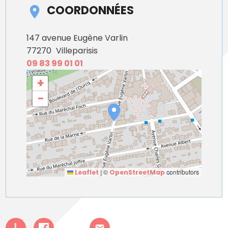
COORDONNÉES
147 avenue Eugène Varlin
77270
Villeparisis
09 83 99 01 01
+
−
|
©
contributors
Leaflet
OpenStreetMap