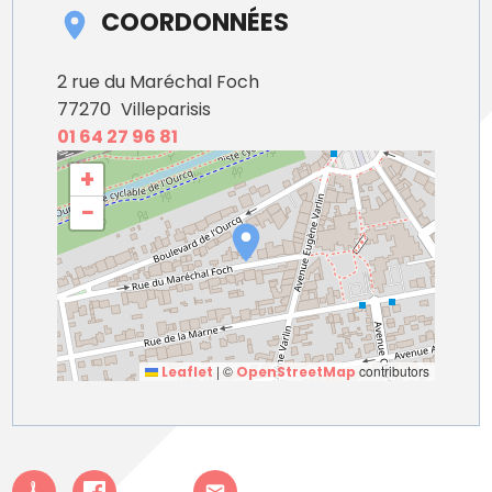
COORDONNÉES
2 rue du Maréchal Foch
77270
Villeparisis
01 64 27 96 81
+
−
|
©
contributors
Leaflet
OpenStreetMap