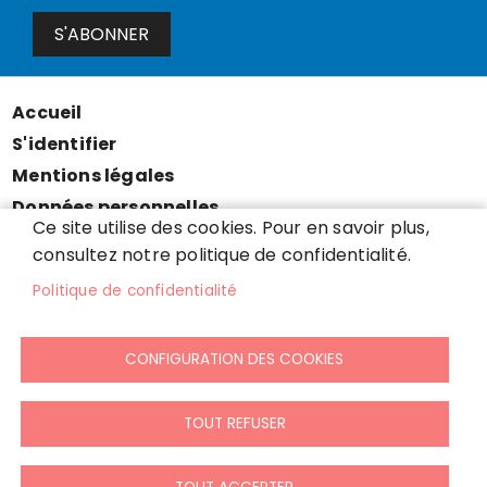
S'ABONNER
Accueil
Menu
S'identifier
Pied
Mentions légales
de
Données personnelles
page
Ce site utilise des cookies. Pour en savoir plus,
Accessibilité : partiellement conforme
consultez notre politique de confidentialité.
Cookies
Politique de confidentialité
Contact
Presse
CONFIGURATION DES COOKIES
Plan du site
TOUT REFUSER