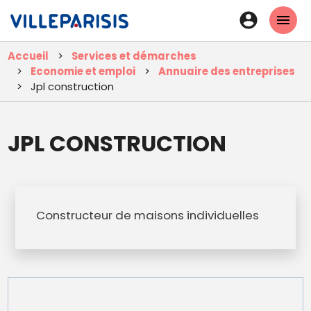
Aller
En-
au
tête
contenu
Accueil
Services et démarches
principal
-
Economie et emploi
Annuaire des entreprises
Connexi
Jpl construction
JPL CONSTRUCTION
Constructeur de maisons individuelles