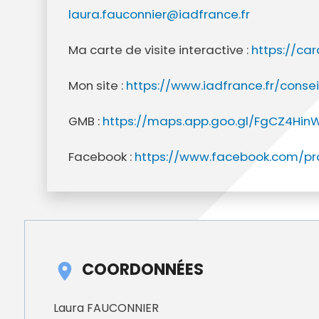
Annuaire des entreprises
Police muni
laura.fauconnier@iadfrance.fr
Octobre rose
Marché de la Ville
Sapeurs p
Game arena
Marchés publics
Vigilance 
Ma carte de visite interactive :
https://ca
Un Noël à Villeparisis
Entreprendre
Stationneme
Offres d'emploi locales
Préplainte 
Mon site :
https://www.iadfrance.fr/consei
Mécénat
Voisins vigi
GMB :
https://maps.app.goo.gl/FgCZ4Hin
Facebook :
https://www.facebook.com/pr
COORDONNÉES
Laura FAUCONNIER