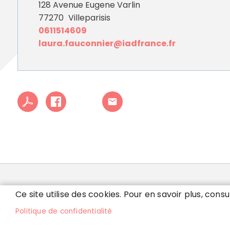
128 Avenue Eugene Varlin
77270
Villeparisis
0611514609
laura.fauconnier@iadfrance.fr
MAIRIE DE VILLEPARI
Ce site utilise des cookies. Pour en savoir plus, consu
Politique de confidentialité
32 rue de Ruzé - 77270 Villeparisis
Lu