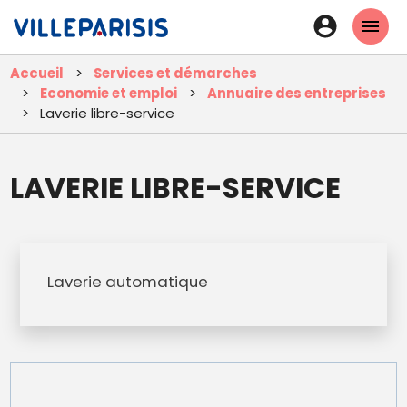
Aller
En-
au
tête
contenu
Accueil
Services et démarches
principal
-
Economie et emploi
Annuaire des entreprises
Connexi
Laverie libre-service
LAVERIE LIBRE-SERVICE
Laverie automatique