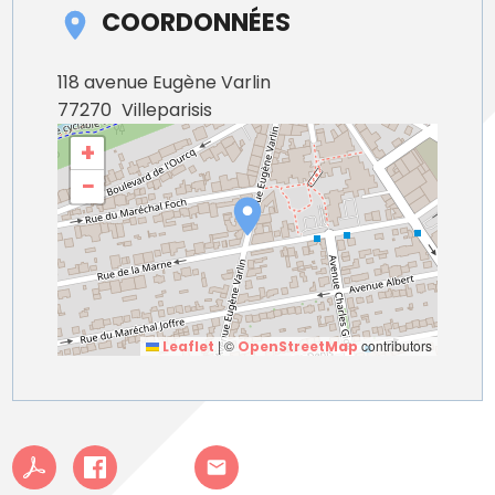
COORDONNÉES
118 avenue Eugène Varlin
77270
Villeparisis
+
−
|
©
contributors
Leaflet
OpenStreetMap