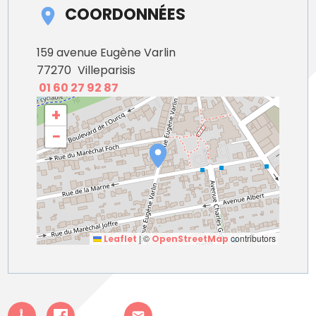
COORDONNÉES
159 avenue Eugène Varlin
77270
Villeparisis
01 60 27 92 87
+
−
|
©
contributors
Leaflet
OpenStreetMap