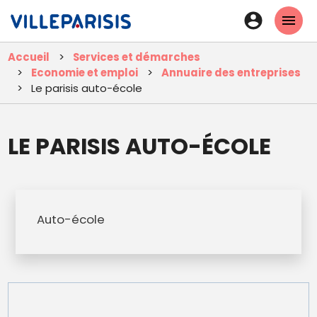
Aller
En-
au
tête
contenu
Accueil
Services et démarches
principal
-
Economie et emploi
Annuaire des entreprises
Connexi
Le parisis auto-école
LE PARISIS AUTO-ÉCOLE
Auto-école